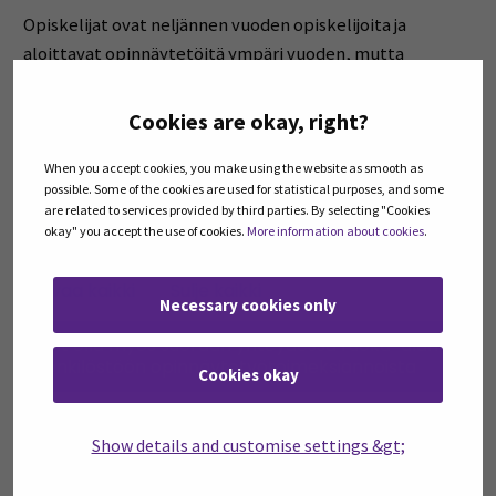
Opiskelijat ovat neljännen vuoden opiskelijoita ja
aloittavat opinnäytetöitä ympäri vuoden, mutta
lukuvuoden alussa on suurempi todennäköisyys löytää
tekijä. Toimeksiantajana voivat olla joustavasti yritykset,
Cookies are okay, right?
kunnat, yhdistykset, hankkeet tai muut organisaatiot.
When you accept cookies, you make using the website as smooth as
possible. Some of the cookies are used for statistical purposes, and some
Lue lisää SeAMKin opinnäytetöistä ja ilmoittaudu
are related to services provided by third parties. By selecting "Cookies
toimeksiantaksi lomakkeella.
okay" you accept the use of cookies.
More information about cookies
.
Avaa kaikki
Sulje kaikki
Necessary cookies only
Open all accordions
Sulje kaikki
Voit olla myös suoraan yhteydessä ruoka-alan
henkilöstöön opinnäytetyötoimeksiannoista
Cookies okay
Muut toimeksiannot opiskelijoille
Show details and customise settings &gt;
osana eri opintokokonaisuuksia