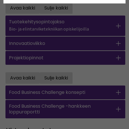
Avaa kaikki
Sulje kaikki
Open all accordions
Sulje kaikki
Tuotekehitysopintojakso
Bio- ja elintarviketekniikan opiskelijoilla
Innovaatioviikko
Projektiopinnot
Avaa kaikki
Sulje kaikki
Open all accordions
Sulje kaikki
Food Business Challenge konsepti
Food Business Challenge -hankkeen
loppuraportti