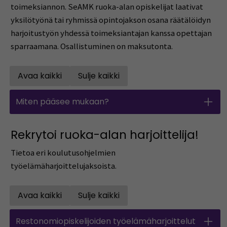
toimeksiannon. SeAMK ruoka-alan opiskelijat laativat
yksilötyönä tai ryhmissä opintojakson osana räätälöidyn
harjoitustyön yhdessä toimeksiantajan kanssa opettajan
sparraamana. Osallistuminen on maksutonta.
Avaa kaikki
Sulje kaikki
Open all accordions
Sulje kaikki
Miten pääsee mukaan?
Rekrytoi ruoka-alan harjoittelija!
Tietoa eri koulutusohjelmien
työelämäharjoittelujaksoista.
Avaa kaikki
Sulje kaikki
Open all accordions
Sulje kaikki
Restonomiopiskelijoiden työelämäharjoittelut