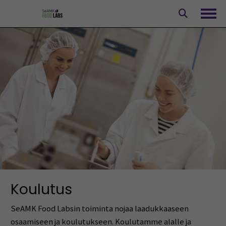
Siirry
sisältöön
Avaa
Koulutus
SeAMK Food Labsin toiminta nojaa laadukkaaseen
osaamiseen ja koulutukseen. Koulutamme alalle ja