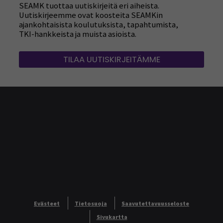
SEAMK tuottaa uutiskirjeitä eri aiheista.
Uutiskirjeemme ovat koosteita SEAMKin
ajankohtaisista koulutuksista, tapahtumista,
TKI-hankkeista ja muista asioista.
TILAA UUTISKIRJEITÄMME
Evästeet
Tietosuoja
Saavutettavuusseloste
Sivukartta