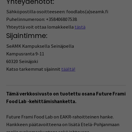
Yhteydenotot:
Sähköpostilla osoitteeseen: foodlabs(a)seamk.fi
Puhelinnumeroon: +358406807538
Yhteyttä voit ottaa lomakkeella
tästä
Sijaintimme:
SeAMK Kampuksella Seinäjoella
Kampusranta 9-11
60320 Seinäjoki
Katso tarkemmat sijainnit
täältä!
Tämä verkkosivusto on tuotettu osana Future Frami
Food Lab -kehittämishanketta.
Future Frami Food Lab on EAKR-rahoitteinen hanke.
Hankkeen päätavoitteena on lisätä Etelä-Pohjanmaan