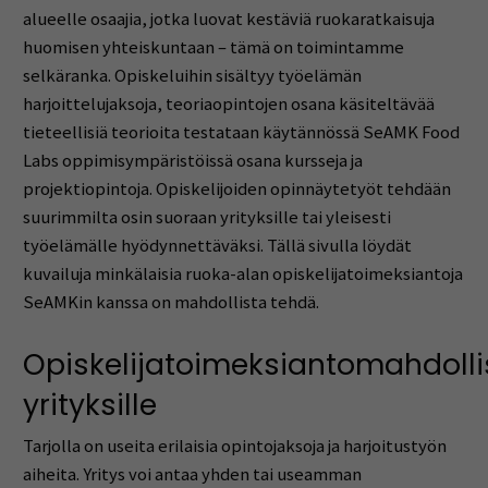
alueelle osaajia, jotka luovat kestäviä ruokaratkaisuja
huomisen yhteiskuntaan – tämä on toimintamme
selkäranka. Opiskeluihin sisältyy työelämän
harjoittelujaksoja, teoriaopintojen osana käsiteltävää
tieteellisiä teorioita testataan käytännössä SeAMK Food
Labs oppimisympäristöissä osana kursseja ja
projektiopintoja. Opiskelijoiden opinnäytetyöt tehdään
suurimmilta osin suoraan yrityksille tai yleisesti
työelämälle hyödynnettäväksi. Tällä sivulla löydät
kuvailuja minkälaisia ruoka-alan opiskelijatoimeksiantoja
SeAMKin kanssa on mahdollista tehdä.
Opiskelijatoimeksiantomahdolli
yrityksille
Tarjolla on useita erilaisia opintojaksoja ja harjoitustyön
aiheita. Yritys voi antaa yhden tai useamman