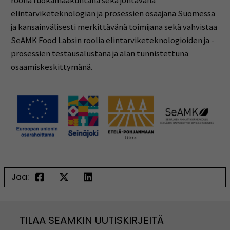
roolia ruokamaakuntana sekä johtavana
elintarviketeknologian ja prosessien osaajana Suomessa
ja kansainvälisesti merkittävänä toimijana sekä vahvistaa
SeAMK Food Labsin roolia elintarviketeknologioiden ja -
prosessien testausalustana ja alan tunnistettuna
osaamiskeskittymänä.
Jaa:
TILAA SEAMKIN UUTISKIRJEITÄ